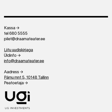
Kassa →
tel 680 5555
pilet@draamateater.ee
Liitu uudiskirjaga
Üldinfo →
info@draamateater.ee
Aadress →
Pärnu mnt 5, 10148 Tallinn
Peatoetaja →