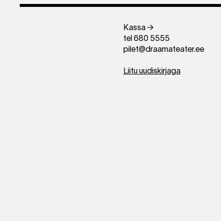
Kassa →
tel 680 5555
pilet@draamateater.ee
Liitu uudiskirjaga