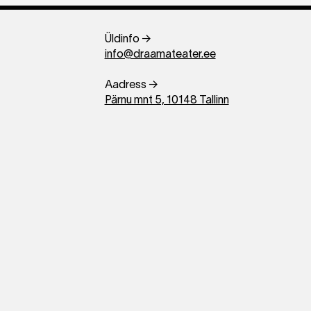
Üldinfo →
info@draamateater.ee
Aadress →
Pärnu mnt 5, 10148 Tallinn