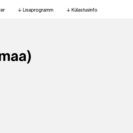
ter
Lisaprogramm
Külastusinfo
amaa)