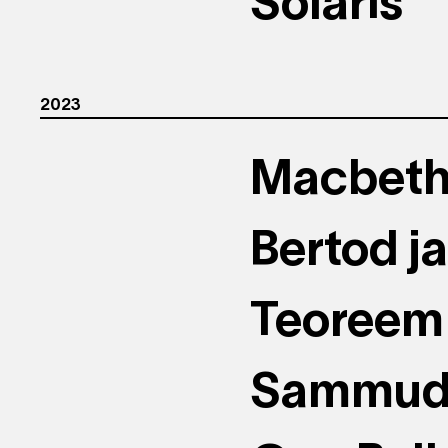
Solaris
2023
Macbet
Bertod j
Teoreem
Sammu