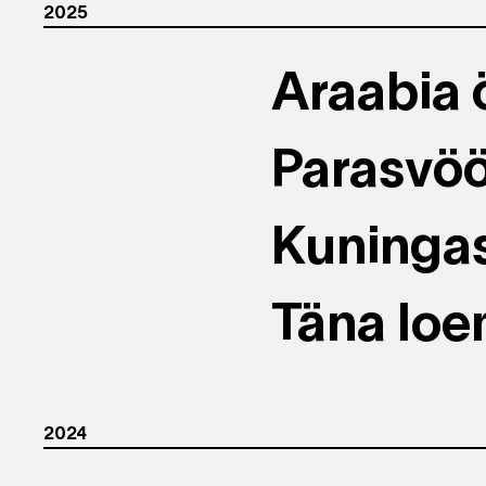
2025
Araabia 
Parasvö
Kuninga
Täna loe
2024