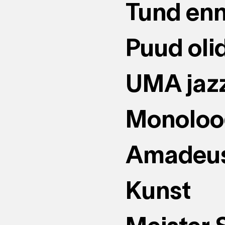
Tund enn
Puud olid
UMA jaz
Monoloog
Amadeu
Kunst