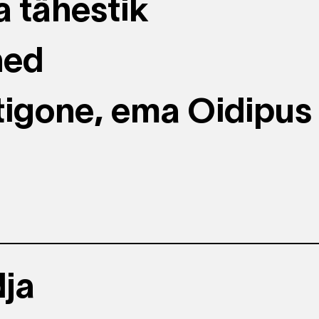
a tähestik
hed
igone, ema Oidipus
ja