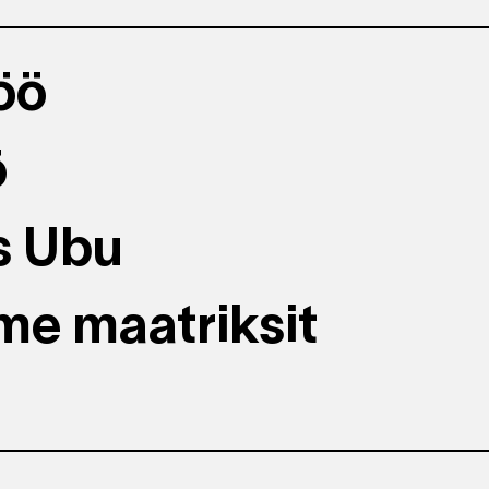
öö
ö
s Ubu
me maatriksit