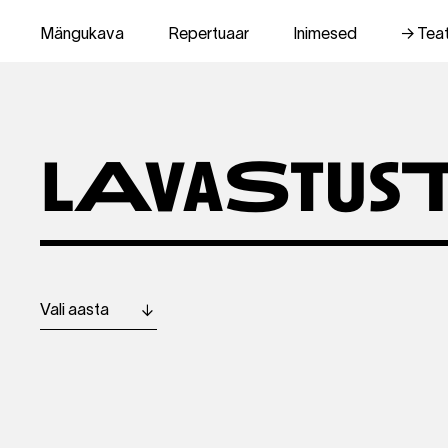
Mängukava
Repertuaar
Inimesed
Tea
lAvaStusT
Aasta
filter