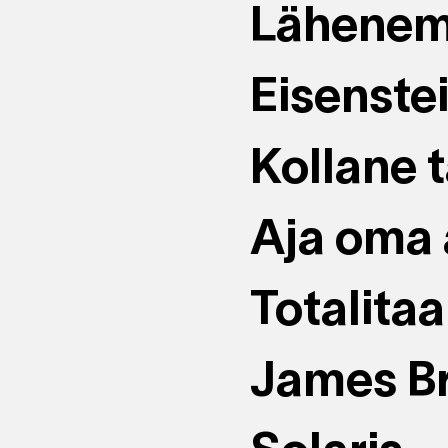
Lähenem
Eisenste
Kollane 
Aja oma 
Totalita
James Br