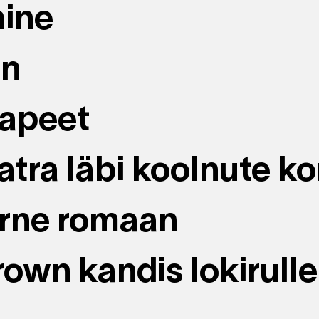
ine
in
tapeet
atra läbi koolnute ko
arne romaan
own kandis lokirulle