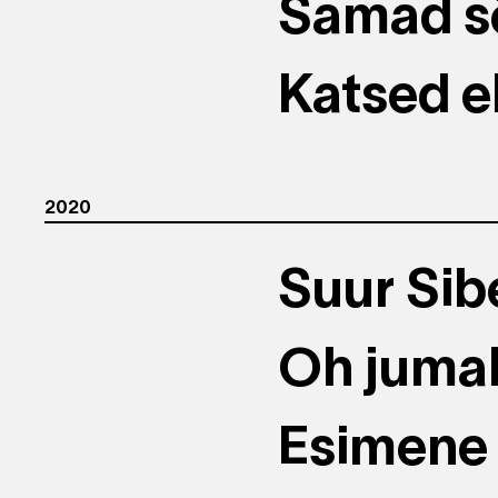
Samad sõ
Katsed el
2020
Suur Sib
Oh juma
Esimene