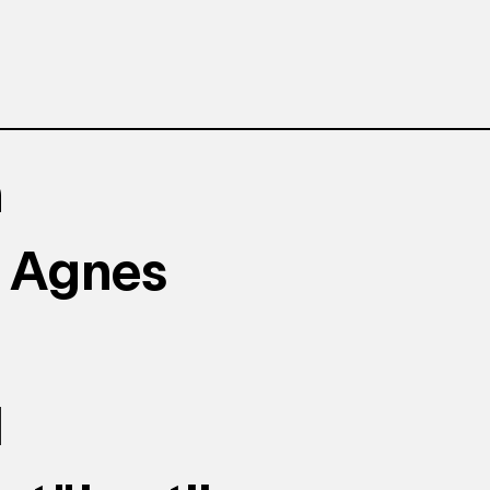
h
a Agnes
d