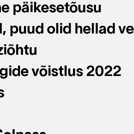
e päikesetõusu
, puud olid hellad ve
ziõhtu
ide võistlus 2022
s