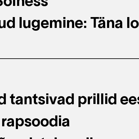
Solness
ud lugemine: Täna l
 tantsivad prillid ee
 rapsoodia