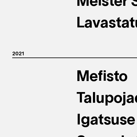
Meister 
Lavastat
2021
Mefisto
Talupojad
Igatsuse