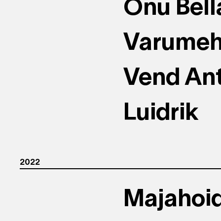
Onu Bell
Varume
Vend Ant
Luidrik
2022
Majahoid