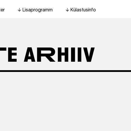
ter
Lisaprogramm
Külastusinfo
e aRhIiv