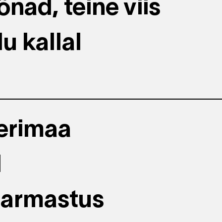
nad, teine viis
u kallal
erimaa
l
 armastus