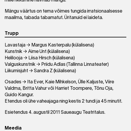
mille rikkumine hävitab mängu.
Mängu väärtus on tema võimes tungida irratsionaalsesse
maailma, tabada tabamatut. Üritanuid ei laideta.
Trupp
Lavastaja → Margus Kasterpalu (külalisena)
Kunstnik → Aime Unt (külalisena)
Helilooja → Liisa Hirsch (külalisena)
Valguskunstnik → Priidu Adlas (Tallinna Linnateater)
Liikumisjuht → Sandra Z (külalisena)
Osades → Ita Ever, Kaie Mihkelson, Ülle Kaljuste, Viire
Valdma, Britta Vahur või Harriet Toompere, Tõnu Oja,
Guido Kangur.
Etendus oli ühe vaheajaga ning kestis 2 tundi ja 45 minutit.
Esietendus 4. augustil 2011 Saueaugu Teatritalus.
Meedia