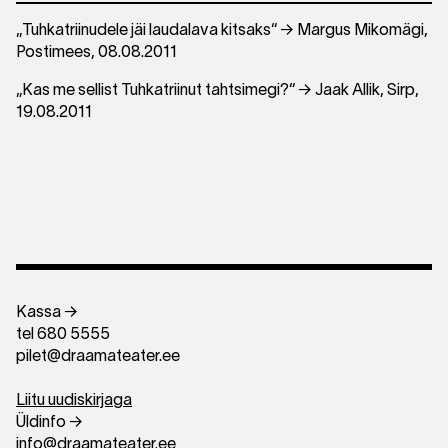
„Tuhkatriinudele jäi laudalava kitsaks“ → Margus Mikomägi,
Postimees, 08.08.2011
„Kas me sellist Tuhkatriinut tahtsimegi?“ → Jaak Allik, Sirp,
19.08.2011
Kassa →
tel 680 5555
pilet@draamateater.ee
Liitu uudiskirjaga
Üldinfo →
info@draamateater.ee