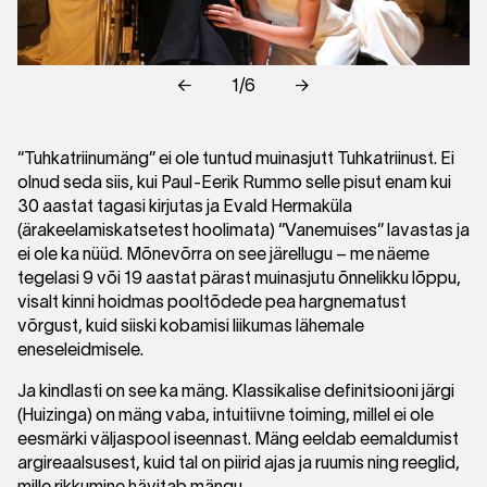
←
1/6
→
“Tuhkatriinumäng” ei ole tuntud muinasjutt Tuhkatriinust. Ei
olnud seda siis, kui Paul-Eerik Rummo selle pisut enam kui
30 aastat tagasi kirjutas ja Evald Hermaküla
(ärakeelamiskatsetest hoolimata) “Vanemuises” lavastas ja
ei ole ka nüüd. Mõnevõrra on see järellugu – me näeme
tegelasi 9 või 19 aastat pärast muinasjutu õnnelikku lõppu,
visalt kinni hoidmas pooltõdede pea hargnematust
võrgust, kuid siiski kobamisi liikumas lähemale
eneseleidmisele.
Ja kindlasti on see ka mäng. Klassikalise definitsiooni järgi
(Huizinga) on mäng vaba, intuitiivne toiming, millel ei ole
eesmärki väljaspool iseennast. Mäng eeldab eemaldumist
argireaalsusest, kuid tal on piirid ajas ja ruumis ning reeglid,