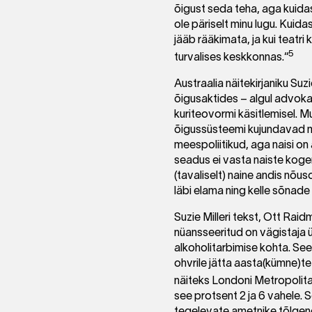
õigust seda teha, aga kuidas 
ole päriselt minu lugu. Kuidas
jääb rääkimata, ja kui teatri 
5
turvalises keskkonnas.“
Austraalia näitekirjaniku Suzi
õigusaktides – algul advokaad
kuriteovormi käsitlemisel. 
õigussüsteemi kujundavad m
meespoliitikud, aga naisi o
seadus ei vasta naiste kogem
(tavaliselt) naine andis nõ
läbi elama ning kelle sõnad
Suzie Milleri tekst, Ott Rai
nüansseeritud on vägistaja ü
alkoholitarbimise kohta. See
ohvrile jätta aasta(kümne)te 
näiteks Londoni Metropolitan
see protsent 2 ja 6 vahele. 