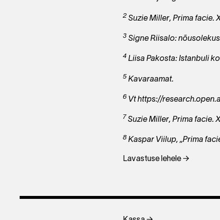
2
Suzie Miller, Prima facie. 
3
Signe Riisalo: nõusolekuse
4
Liisa Pakosta: Istanbuli k
5
Kavaraamat.
6
Vt https://research.open
7
Suzie Miller, Prima facie. X
8
Kaspar Viilup, „Prima faci
Lavastuse lehele →
Kassa →