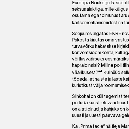
Euroopa Nõukogu Istanbuli ko
seksuaalaktiga, mille käigus
osutama ega toimunust aru s
kaitsemehhanismidest nn tard
Seejuures algatas EKRE novem
Pakosta kirjutas oma vastuses
turvavõrku hakatakse kirjelda
konventsiooni kohta, küll ag
võitlusväärseks eesmärgiks 
hapraid naisi? Milline poliiti
4
väärikusest?“
Kui nüüd sel
tõdeda, et naiste ja laste 
kuristikust välja roomamisek
Siinkohal on küll tegemist te
peituda kunsti elevandiluust 
on alati olnud ja kahjuks on k
uuesti ja uuesti päevavalgele
Ka „Prima facie“ näitleja Mar