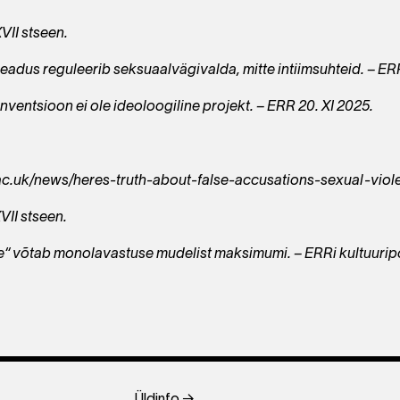
XVII stseen.
adus reguleerib seksuaalvägivalda, mitte intiimsuhteid. – ERR
onventsioon ei ole ideoloogiline projekt. – ERR 20. XI 2025.
.ac.uk/news/heres-truth-about-false-accusations-sexual-viol
VII stseen.
e“ võtab monolavastuse mudelist maksimumi. – ERRi kultuuriport
Üldinfo →