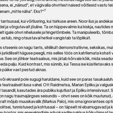
se tõttu. „Oli aeg, mitte ammu, mil kohus nagu see siin ei „näin
ena, ei „näinud“, et vägivalla ohvritest naised võitlesid vastu tei
7
 enam „mitte näha“. Eks?“
 tantsusaal, kui võitlusring, kui tsirkuse areen. Noor ilus ja and
el ja võrgutavalt jõuline. Ta on hüppevalmis kui kiskja, nautides
liselt igale ohvri nihelusele ja hingetõmbele. Ta manipuleerib, tõm
 astub, ning otsustaval hetkel vangistab ta lõplikult.
stseenis on nagu tants, sihilikult demonstratiivne, seksikas, mu
juriidiliselt häguse peegli, mis selles töös on kahtlemata kohati 
se. See on jõhker teatraalsus, mis jätab kõrvale kõik, mida seadu
eda palju. Kuid kontrast, mis sünnib, kui Tessa ise küsitletavak
 päike vast pestud aknas.
või ekraanil pole sugugi haruldane, kuid see on paras tasakaaluh
teatraalselt ilusa vahel. Ott Raidmetsa, Marian Epliku ja valgusku
 tasandil, kasutades ära publiku kujutlust ja Epliku intensiivsust. 
t on nagu traumajärgses seisundis – ohvri sees on kõik muutunud
hkralt mõjub muusikavalik (Markus Palo), mis oma ignorantses opt
litsei, tunnistused ja kohtusaal – on täpselt nii ebamugavad ja 
ev kontor, mis enesekindlale advokaadile pakkus kõikvõimsat la