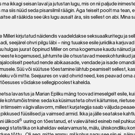
ma ikkagi seisan laval ja jutustan lugu, mis on nii paljude inimest
 ma siis nüüd seda pisarsilmil räägin. Aga teiselt poolt ma tean, et 
kaitse all rääkida see üks lugu ausalt ära, siis sellest on abi. Min
e Milleri kirjutatud näidendis vaadeldakse seksuaalkuritegu ja selle
i, seejärel ohvri pilgu läbi – ning tuuakse esile juriidika karjuva
Muu hulgas juurat õppinud Miller on oma kogemuse kaudu näinud ja
eeste kogemused, juhtumite üle otsustavad meeskohtunikud j
n ajalooliselt peetud nende abikaasade, vendade ja isade omandi
usele. Süü või süütuse tõestamine lähtub peamiselt sellest, kas 
usoleku või mitte. Seejuures on vaid ohvrid need, kes peavad om
e tõesuses võidakse sellegipoolest kahelda.
dmetsa lavastus ja Marian Epliku mäng toovad imeselgelt esile, kui
le kohtumõistmine: seda ka küsimusteta ohvri käitumise, riietuse
 intiimseim vägivallavorm, millest kurjategija saab väljuda pea
pikkused füüsilised ja vaimsed armid. Ikka ja jälle seatakse kahtlu
6
i ülikooli
uuring on tõestanud, et valeväiteid esineb neil puhk
Seegi statistika on kaheldav eelarvamuste, mälu, ühiskondliku ko