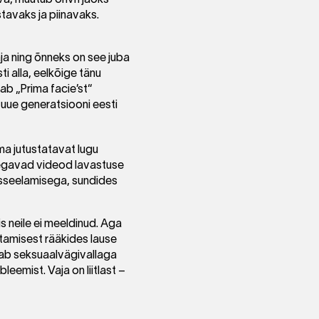
tavaks ja piinavaks.
aja ning õnneks on see juba
ti alla, eelkõige tänu
aab „Prima facie’st“
 uue generatsiooni eesti
ma jutustatavat lugu
 segavad videod lavastuse
sisseelamisega, sundides
 neile ei meeldinud. Aga
istamisest rääkides lause
uab seksuaalvägivallaga
eemist. Vaja on liitlast –