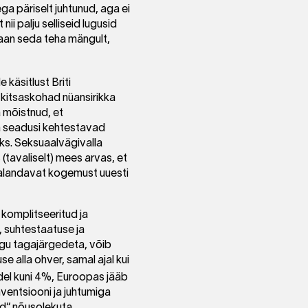
ega päriselt juhtunud, aga ei
nii palju selliseid lugusid
a saan seda teha mängult,
 käsitlust Briti
d kitsaskohad nüansirikka
 mõistnud, et
a seadusi kehtestavad
ks. Seksuaalvägivalla
(tavaliselt) mees arvas, et
a alandavat kogemust uuesti
 komplitseeritud ja
, suhtestaatuse ja
aegu tagajärgedeta, võib
se alla ohver, samal ajal kui
udel kuni 4%, Euroopas jääb
nventsiooni ja juhtumiga