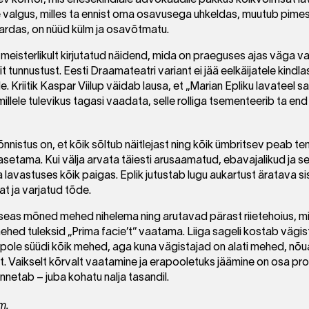
Ere valgus, milles ta ennist oma osavusega uhkeldas, muutub pimes
ardas, on nüüd külm ja osavõtmatu.
on meisterlikult kirjutatud näidend, mida on praeguses ajas väga v
t tunnustust. Eesti Draamateatri variant ei jää eelkäijatele kindlas
e. Kriitik Kaspar Viilup väidab lausa, et „Marian Epliku lavateel s
lele tulevikus tagasi vaadata, selle rolliga tsementeerib ta end
nnistus on, et kõik sõltub näitlejast ning kõik ümbritsev peab te
asetama. Kui välja arvata täiesti arusaamatud, ebavajalikud ja
 lavastuses kõik paigas. Eplik jutustab lugu aukartust äratava 
 ja varjatud tõde.
eas mõned mehed nihelema ning arutavad pärast riietehoius, mis
t mehed tuleksid „Prima facie’t“ vaatama. Liiga sageli kostab väg
 pole süüdi kõik mehed, aga kuna vägistajad on alati mehed, nõ
 Vaikselt kõrvalt vaatamine ja erapooletuks jäämine on osa probl
nnetab – juba kohatu nalja tasandil.
m.