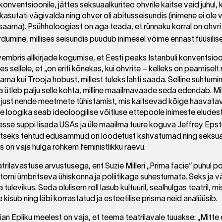
nventsioonile, jättes seksuaalkuriteo ohvrile kaitse vaid juhul, 
 kasutati vägivalda ning ohver oli abitusseisundis (inimene ei ole
aama). Psühholoogiast on aga teada, et rünnaku korral on ohvri 
umine, millises seisundis puudub inimesel võime ennast füüsilisel
bris allkirjade kogumise, et Eesti peaks Istanbuli konventsioon
 sellele, et „on eriti kõnekas, kui ohvrite – kelleks on peamiselt
ma kui Trooja hobust, millest tuleks lahti saada. Selline suhtumin
a ütleb palju selle kohta, milline maailmavaade seda edendab. Mi
just nende meetmete tühistamist, mis kaitsevad kõige haavatav
line loogika seab ideoloogilise võitluse ettepoole inimeste eludest
lesse suppi lisada USAs ja üle maailma tuure koguva Jeffrey Epste
kaitseks tehtud edusammud on loodetust kahvatumad ning seksua
s on vaja hulga rohkem feministlikku raevu.
atrilavastuse arvustusega, ent Suzie Milleri „Prima facie“ puhul p
torni ümbritseva ühiskonna ja poliitikaga suhestumata. Seks ja vägi
a tulevikus. Seda olulisem roll lasub kultuuril, sealhulgas teatril
 kisub ning läbi korrastatud ja esteetilise prisma neid analüüsib.
ian Epliku meelest on vaja, et teema teatrilavale tuuakse: „Mitte 