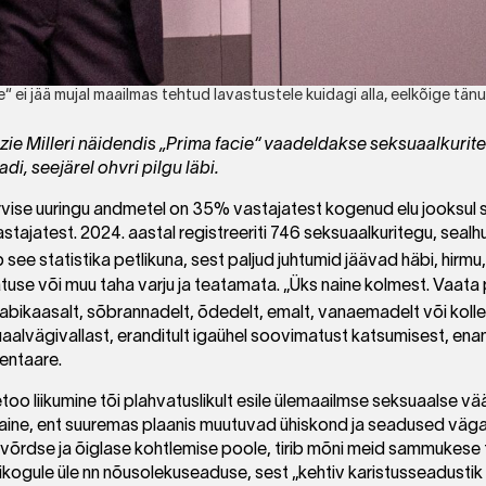
“ ei jää mujal maailmas tehtud lavastustele kuidagi alla, eelkõige tän
zie Milleri näidendis „Prima facie“ vaadeldakse seksuaalkuritegu
i, seejärel ohvri pilgu läbi.
ervise uuringu andmetel on 35% vastajatest kogenud elu jooksul 
stajatest. 2024. aastal registreeriti 746 seksuaalkuritegu, seal
see statistika petlikuna, sest paljud juhtumid jäävad häbi, hirmu
se või muu taha varju ja teatamata. „Üks naine kolmest. Vaata
abikaasalt, sõbrannadelt, õdedelt, emalt, vanaemadelt või koll
uaalvägivallast, eranditult igaühel soovimatust katsumisest, enam
entaare.
oo liikumine tõi plahvatuslikult esile ülemaailmse seksuaalse vää
 laine, ent suuremas plaanis muutuvad ühiskond ja seadused väga 
võrdse ja õiglase kohtlemise poole, tirib mõni meid sammukese
gikogule üle nn nõusolekuseaduse, sest „kehtiv karistusseadustik 