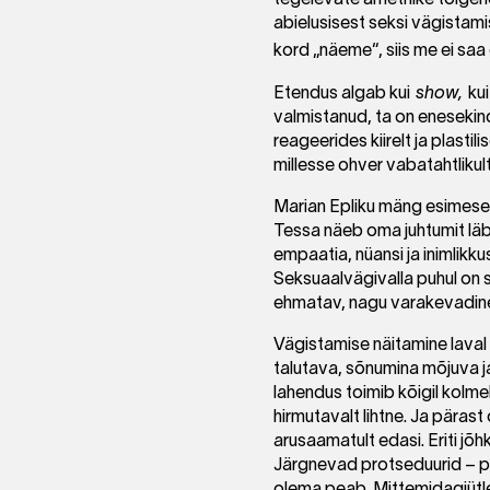
tegelevate ametnike tõlgendu
abielusisest seksi vägistamis
kord „näeme“, siis me ei saa
Etendus algab kui
show,
kui
valmistanud, ta on enesekind
reageerides kiirelt ja plasti
millesse ohver vabatahtlikult
Marian Epliku mäng esimeses 
Tessa näeb oma juhtumit läbi 
empaatia, nüansi ja inimlikku
Seksuaalvägivalla puhul on s
ehmatav, nagu varakevadine
Vägistamise näitamine laval 
talutava, sõnumina mõjuva ja 
lahendus toimib kõigil kolmel
hirmutavalt lihtne. Ja päras
arusaamatult edasi. Eriti jõ
Järgnevad protseduurid – po
olema peab. Mittemidagi­ütl