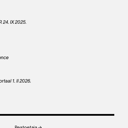
 24. IX 2025.
ence
aal 1. II 2026.
Peatoetaja →