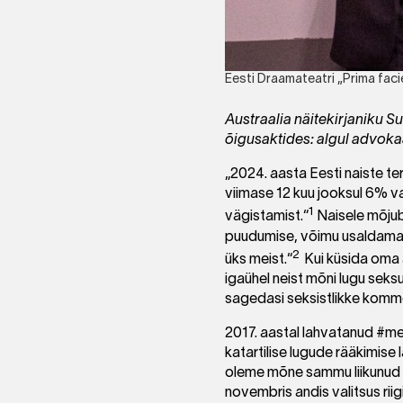
Eesti Draamateatri „Prima facie
Austraalia näitekirjaniku Su
õigusaktides: algul advokaad
„2024. aasta Eesti naiste t
viimase 12 kuu jooksul 6% va
1
vägistamist.“
Naisele mõjub 
puudumise, võimu usaldamatu
2
üks meist.“
Kui küsida oma 
igaühel neist mõni lugu seks
sagedasi seksistlikke komm
2017. aastal lahvatanud #met
katartilise lugude rääkimise
oleme mõne sammu liikunud 
novembris andis valitsus rii