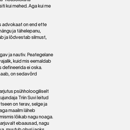
ud“ nõusolekuta
siti kui mehed. Aga kui me
ekas advokaat on end ette
 mängu ja tähelepanu,
bab ja lõdvestab silmust,
igav ja nautiv. Peategelane
vajalik, kuid mis eemaldab
s defineerida ei oska.
s saab, on sedavõrd
arjutus psühholoogiliselt
jundaja Triin Suvi leitud
Stseen on terav, selge ja
, aga maailm läheb
imismis lõikab nagu noaga.
karjuvalt ebaausad, nagu
va, muutub ohvri jaoks