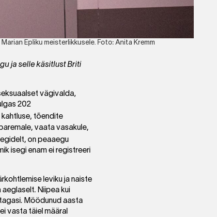
u Marian Epliku meisterlikkusele. Foto: Anita Kremm
 ja selle käsitlust Briti
seksuaalset vägivalda,
hulgas 202
, kahtluse, tõendite
 paremale, vaata vasakule,
eegidelt, on peaaegu
ik isegi enam ei registreeri
rkohtlemise leviku ja naiste
aeglaselt. Niipea kui
 tagasi. Möödunud aasta
ei vasta täiel määral