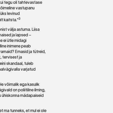
kui tegu oli tahtevastase
 võimeline vastupanu
üks levinud
3
t kaitsta.“
ist välja astuma. Liisa
 naised ja lapsed –
e ei ütle midagi
lline inimene peab
amaid? Emasid ja tütreid,
, tervisest ja
ini skandaal, tuleb
alvägivalla varjatud
ole võimalik ega kasulik
vald on poliitiline ilming,
, mis ühiskonna mädapaiseid
et ma tunneks, et mul ei ole