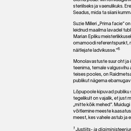
steriilseks ja vaenulikuks. 
Seadus, mida ta siiani kumm
Suzie Milleri „Prima facie“ 
leidnud maailma lavadel tubli
Marian Epliku meisterlikkusel
omamoodi referentspunkt, mil
8
näitlejate ladvikusse.“
Monolavastuste suur oht ja õ
teenima, temale valgusvihu 
teises pooles, on Raidmetsa
publikut nägema ebamugavat
Lõpupoole kipuvad publiku s
tegelikult on vajalik, et jus
„mitte kõik mehed“. Muidugi
võitlemine meeste kaasatust.
meest, kes vahele astub ja e
1
Justiits- ja digiministeeriu