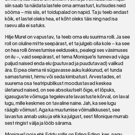
siin saab ta näidata lastele oma armastust, kutsudes neid
sööma – mis siis, et toidupalad on napid. Ta ju teeb endast
kõik, et lastel oleks hea, et kõht oleks täis ning nad isa
raevu alla ei satuks.
Hilje Murel on vapustav, ta teeb oma elu suurima rolli. Ja see
roll on oluline mitte seepärast, et ta julgeb olla kole – ka see
on hea rolli õnnestumise eelduseks, pealegi ses väsimuses
on ilu –, vaid seepärast, et tema Monique’is tunnevad väga
paljud naised enda elu (puutuvad ja puudutavad) valikud
ära. Ei pea olema nii sügavasse auku kukkunud, et tunda
samastumist, hirmu või seda kimbatust. Arvestades, et
suurema osa teatripublikust moodustavad keskea
ületanud naised, on see absoluutselt õige, et lõpuks,
igasuguste võimuga tegelevate lavastuste kõrval, on laval
lugu, mille keskmes on tavaline naine. Jah, ka see lugu
räägib võimust. Aga ka muutumise võimalikkusest, see
lavastus annab usku ja ehk ka julgust, sest Monique murrab
sest ringist välja ja lööb särama.
Monique’i poja ehk Eddy rollis on Erling Eding, kes, nagu