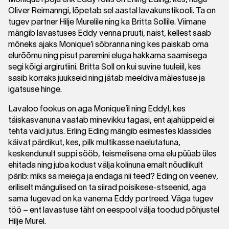
Oliver Reimanngi, lõpetab sel aastal lavakunstikooli. Ta on
tugev partner Hilje Murelile ning ka Britta Sollile. Viimane
mängib lavastuses Eddy venna pruuti, naist, kellest saab
mõneks ajaks Monique’i sõbranna ning kes paiskab oma
elurõõmu ning pisut paremini eluga hakkama saamisega
segi kõigi argirutiini. Britta Soll on kui suvine tuuleiil, kes
sasib korraks juukseid ning jätab meeldiva mälestuse ja
igatsuse hinge.
Lavaloo fookus on aga Monique’il ning Eddyl, kes
täiskasvanuna vaatab minevikku tagasi, ent ajahüppeid ei
tehta vaid jutus. Erling Eding mängib esimestes klassides
käivat pärdikut, kes, pilk multikasse naelutatuna,
keskendunult suppi sööb, teismelisena oma elu püüab üles
ehitada ning juba kodust välja kolinuna emalt nõudlikult
pärib: miks sa meiega ja endaga nii teed? Eding on veenev,
eriliselt mängulised on ta siirad poisikese-stseenid, aga
sama tugevad on ka vanema Eddy portreed. Väga tugev
töö – ent lavastuse täht on eespool välja toodud põhjustel
Hilje Murel.