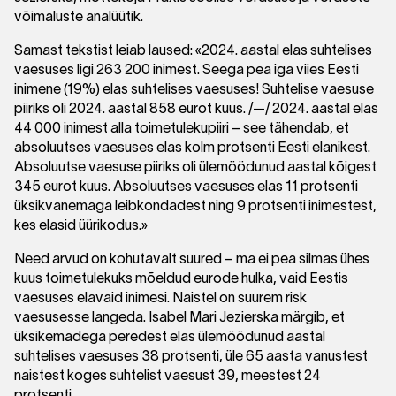
võimaluste analüütik.
Samast tekstist leiab laused: «2024. aastal elas suhtelises
vaesuses ligi 263 200 inimest. Seega pea iga viies Eesti
inimene (19%) elas suhtelises vaesuses! Suhtelise vaesuse
piiriks oli 2024. aastal 858 eurot kuus. /—/ 2024. aastal elas
44 000 inimest alla toimetulekupiiri – see tähendab, et
absoluutses vaesuses elas kolm protsenti Eesti elanikest.
Absoluutse vaesuse piiriks oli ülemöödunud aastal kõigest
345 eurot kuus. Absoluutses vaesuses elas 11 protsenti
üksikvanemaga leibkondadest ning 9 protsenti inimestest,
kes elasid üürikodus.»
Need arvud on kohutavalt suured – ma ei pea silmas ühes
kuus toimetulekuks mõeldud eurode hulka, vaid Eestis
vaesuses elavaid inimesi. Naistel on suurem risk
vaesusesse langeda. Isabel Mari Jezierska märgib, et
üksikemadega peredest elas ülemöödunud aastal
suhtelises vaesuses 38 protsenti, üle 65 aasta vanustest
naistest koges suhtelist vaesust 39, meestest 24
protsenti.