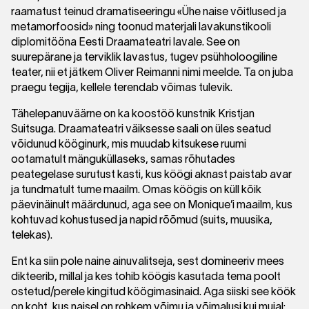
raamatust teinud dramatiseeringu «Ühe naise võitlused ja
metamorfoosid» ning toonud materjali lavakunstikooli
diplomitööna Eesti Draamateatri lavale. See on
suurepärane ja terviklik lavastus, tugev psühholoogiline
teater, nii et jätkem Oliver Reimanni nimi meelde. Ta on juba
praegu tegija, kellele terendab võimas tulevik.
Tähelepanuväärne on ka koostöö kunstnik Kristjan
Suitsuga. Draamateatri väiksesse saali on üles seatud
võidunud kööginurk, mis muudab kitsukese ruumi
ootamatult mänguküllaseks, samas rõhutades
peategelase surutust kasti, kus köögi aknast paistab avar
ja tundmatult tume maailm. Omas köögis on küll kõik
päevinäinult määrdunud, aga see on Monique’i maailm, kus
kohtuvad kohustused ja napid rõõmud (suits, muusika,
telekas).
Ent ka siin pole naine ainuvalitseja, sest domineeriv mees
dikteerib, millal ja kes tohib köögis kasutada tema poolt
ostetud/perele kingitud köögimasinaid. Aga siiski see köök
on koht, kus naisel on rohkem võimu ja võimalusi kui mujal: