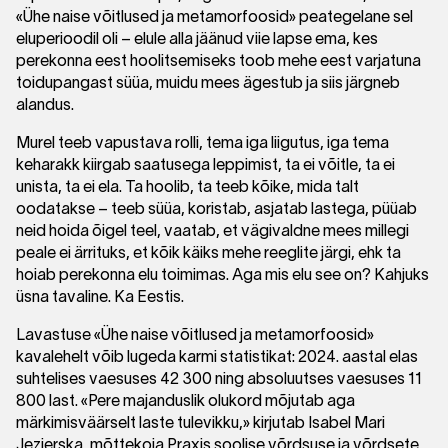
«Ühe naise võitlused ja metamorfoosid» peategelane sel
eluperioodil oli – elule alla jäänud viie lapse ema, kes
perekonna eest hoolitsemiseks toob mehe eest varjatuna
toidupangast süüa, muidu mees ägestub ja siis järgneb
alandus.
Murel teeb vapustava rolli, tema iga liigutus, iga tema
keharakk kiirgab saatusega leppimist, ta ei võitle, ta ei
unista, ta ei ela. Ta hoolib, ta teeb kõike, mida talt
oodatakse – teeb süüa, koristab, asjatab lastega, püüab
neid hoida õigel teel, vaatab, et vägivaldne mees millegi
peale ei ärrituks, et kõik käiks mehe reeglite järgi, ehk ta
hoiab perekonna elu toimimas. Aga mis elu see on? Kahjuks
üsna tavaline. Ka Eestis.
Lavastuse «Ühe naise võitlused ja metamorfoosid»
kavalehelt võib lugeda karmi statistikat: 2024. aastal elas
suhtelises vaesuses 42 300 ning absoluutses vaesuses 11
800 last. «Pere majanduslik olukord mõjutab aga
märkimisväärselt laste tulevikku,» kirjutab Isabel Mari
Jezierska, mõttekoja Praxis soolise võrdsuse ja võrdsete