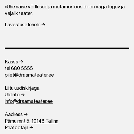
«Ühe naise võitlused ja metamorfoosid» on väga tugev ja
vajalik teater.
Lavastuse lehele →
Kassa →
tel 680 5555
pilet@draamateater.ee
Liitu uudiskirjaga
Üldinfo →
info@draamateater.ee
Aadress →
Pärnu mnt 5, 10148 Tallinn
Peatoetaja →