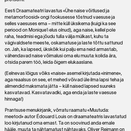
Eesti Draamateatri lavastus «Ühe naise võitlused ja
metamorfoosid» ongi fookusesse tõstnud vaesuse ja
selles vaesuses ema – mitte küll üksikema (kuigi ka see
periood on Monique’i elus olnud), aga naise, kellel pole
raha, teadmisi ega jõudu tulla välja mülkast, kuhu ta
vägivaldsete meeste, oskamatuse ja laste tõttu sattunud
on. Jah, ka lapsed, ükskõik kui palju ema neid armastab,
vähendavad naise võimalusi oma elu muuta: kolida ära,
otsida parem töö, leida õigem elukaaslane.
(Eelnevas lõigus võiks «naise» asemel kirjutada «inimene»,
aga reaalsus on see, et mehed võivad üle ilma lapsi teha ja
alimendid maksmata jätta – küll naised lapsed suureks
kasvatavad. Kasvatavadki, aga enda ja laste vaesuse
hinnaga!)
Prantsuse menukirjanik, võrratu raamatu «Muutuda:
meetod» autor Édouard Louis on draamateatris lavastatud
loo kirjutanud oma emast. Ta on soovinud anda emale
hääle, muuta ta nähtamatust nähtavaks. Oliver Reimann on