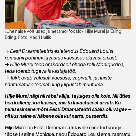
«Ühe naise võitlused ja metamorfoosid». Hilje Murel ja Erling
Eding. Foto: Kadri Hallik
→ Eesti Draamateatris esietendus Édouard Louisi
romaanil põhinev lavastus vaesuses elavast emast.
→ Hilje Murel teeb erakordselt eheda rolli Monique’ina,
teda toetab tugeva lavastajatöö.
→ Tükk avab valusalt vaesuse, vägivalla ja naiste
nähtamatuse teemat ning julgustab muutuma.
Hilje Murel nägi nii räbal välja, ta julges olla kole. Nii ütles
hea kolleeg, kui küsisin, mis ta lavastusest arvab. Ka
minu esimene mõte Eesti Draamateatri saalis oli: vägev –
nii ilus naine ei häbene olla kui narts, pusserdis.
Hilje Murel on Eesti Draamateatri lavale ehitatud köögis
täpselt selline Monique, nagu Édouard Louisi ema, raamatu